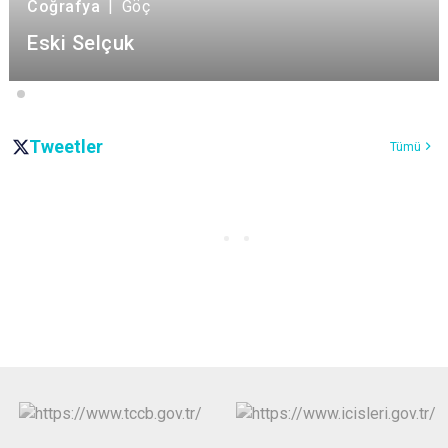
Coğrafya
|
Göç
Eski Selçuk
Tweetler
Tümü