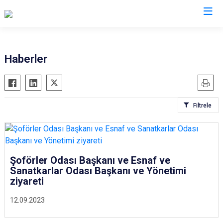
İzmir
Haberler
Aliağa
Foça
Menemen
Balçova
Gaziemir
Narlıdere
Filtrele
Bayındır
Güzelbahçe
Ödemiş
Bergama
Karaburun
Seferihisar
Beydağ
Karşıyaka
Selçuk
Bornova
Kemalpaşa
Tire
Şoförler Odası Başkanı ve Esnaf ve
Sanatkarlar Odası Başkanı ve Yönetimi
Buca
Kınık
Torbalı
ziyareti
Çeşme
Kiraz
Urla
12.09.2023
Çiğli
Konak
Bayraklı
Dikili
Menderes
Karabağlar